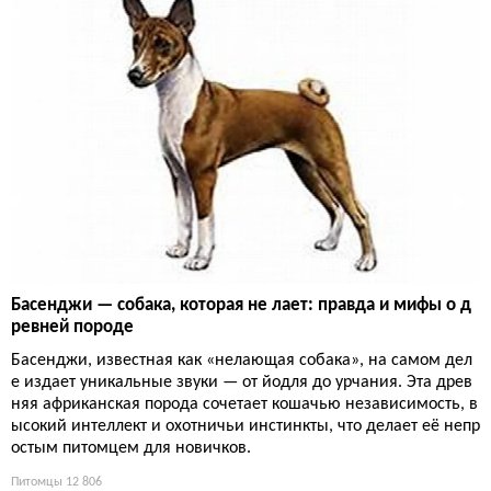
Басенджи — собака, которая не лает: правда и мифы о д
ревней породе
Басенджи, известная как «нелающая собака», на самом дел
е издает уникальные звуки — от йодля до урчания. Эта древ
няя африканская порода сочетает кошачью независимость, в
ысокий интеллект и охотничьи инстинкты, что делает её непр
остым питомцем для новичков.
Питомцы
12 806