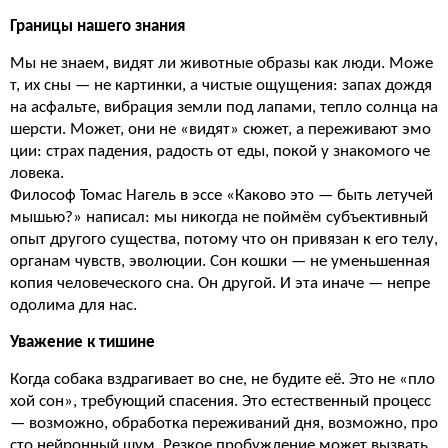
Границы нашего знания
Мы не знаем, видят ли животные образы как люди. Може
т, их сны — не картинки, а чистые ощущения: запах дождя
на асфальте, вибрация земли под лапами, тепло солнца на
шерсти. Может, они не «видят» сюжет, а переживают эмо
ции: страх падения, радость от еды, покой у знакомого че
ловека.
Философ Томас Нагель в эссе «Каково это — быть летучей
мышью?» написал: мы никогда не поймём субъективный
опыт другого существа, потому что он привязан к его телу,
органам чувств, эволюции. Сон кошки — не уменьшенная
копия человеческого сна. Он другой. И эта иначе — непре
одолима для нас.
Уважение к тишине
Когда собака вздрагивает во сне, не будите её. Это не «пло
хой сон», требующий спасения. Это естественный процесс
— возможно, обработка переживаний дня, возможно, про
сто нейронный шум. Резкое пробуждение может вызвать