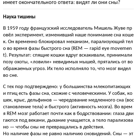
имеет окончательного ответа: видят ли они сны?
Наука тишины
В 1959 году французский исследователь Мишель Жуве пр
овёл эксперимент, изменивший наше понимание сна коше
к. Он временно блокировал механизм, парализующий тел
о во время фазы быстрого сна (REM — rapid eye movemen
t). Результат: спящие кошки вдруг вскакивали, принимали
позу охоты, «ловили» невидимых мышей, прятались от во
ображаемых угроз. Их тело исполняло то, что мозг видел
во сне.
С тех пор подтверждено: у большинства млекопитающих
и птиц есть фазы сна, схожие с человеческими. У собак, ко
шек, крыс, дельфинов — чередование медленного сна (вос
становление тела) и быстрого (активность мозга). Во врем
я REM мозг работает почти как в бодрствовании: глаза дви
гаются под веками, дыхание учащается, а тело парализова
но — чтобы сны не превращались в действия.
Но наличие фазы не равно наличию сновидений. Сны — эт