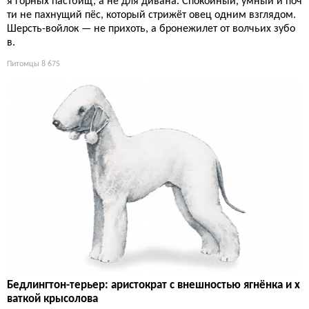
я горных пастбищ, а не для дивана. Спокойный, умный и поч
ти не пахнущий пёс, который стрижёт овец одним взглядом.
Шерсть-войлок — не прихоть, а бронежилет от волчьих зубо
в.
Питомцы
8 675
Бедлингтон-терьер: аристократ с внешностью ягнёнка и х
ваткой крысолова