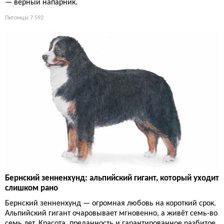
— верный напарник.
Питомцы
7 592
Бернский зенненхунд: альпийский гигант, который уходит
слишком рано
Бернский зенненхунд — огромная любовь на короткий срок.
Альпийский гигант очаровывает мгновенно, а живёт семь-во
семь лет. Красота, преданность и гарантированное разбитое