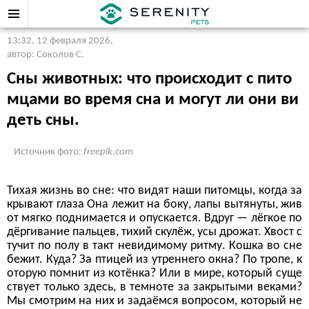
13:32, 12 февраля 2026
,
автор: Соколов С.
Сны животных: что происходит с пито
мцами во время сна и могут ли они ви
деть сны.
Источник фото:
freepik.com
Тихая жизнь во сне: что видят наши питомцы, когда за
крывают глаза Она лежит на боку, лапы вытянуты, жив
от мягко поднимается и опускается. Вдруг — лёгкое по
дёргивание пальцев, тихий скулёж, усы дрожат. Хвост с
тучит по полу в такт невидимому ритму. Кошка во сне
бежит. Куда? За птицей из утреннего окна? По тропе, к
оторую помнит из котёнка? Или в мире, который суще
ствует только здесь, в темноте за закрытыми веками?
Мы смотрим на них и задаёмся вопросом, который не