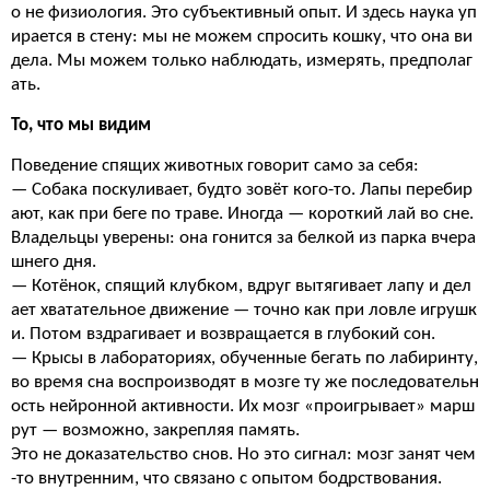
о не физиология. Это субъективный опыт. И здесь наука уп
ирается в стену: мы не можем спросить кошку, что она ви
дела. Мы можем только наблюдать, измерять, предполаг
ать.
То, что мы видим
Поведение спящих животных говорит само за себя:
— Собака поскуливает, будто зовёт кого-то. Лапы перебир
ают, как при беге по траве. Иногда — короткий лай во сне.
Владельцы уверены: она гонится за белкой из парка вчера
шнего дня.
— Котёнок, спящий клубком, вдруг вытягивает лапу и дел
ает хватательное движение — точно как при ловле игрушк
и. Потом вздрагивает и возвращается в глубокий сон.
— Крысы в лабораториях, обученные бегать по лабиринту,
во время сна воспроизводят в мозге ту же последовательн
ость нейронной активности. Их мозг «проигрывает» марш
рут — возможно, закрепляя память.
Это не доказательство снов. Но это сигнал: мозг занят чем
-то внутренним, что связано с опытом бодрствования.