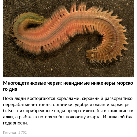
Многощетинковые черви: невидимые инженеры морско
го дна
Пока люди восторгаются кораллами, скромный рагворм тихо
перерабатывает тонны органики, удобряя океан и кормя ры
б. Без них прибрежные воды превратились бы в гниющие св
алки, а рыбалка потеряла бы половину азарта. И никакой бла
годарности.
Питомцы
5 702