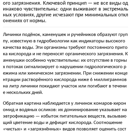
ого загрязнения. Ключевой принцип — не все виды од
инаково чувствительны: одни выживают в экстремаль
ных условиях, другие исчезают при минимальных откл
онениях от нормы.
Личинки подёнок, каменушек и ручейников образуют груп
пу, известную в гидробиологии как индикаторы высокого
качества воды. Эти организмы требуют постоянного прито
ка кислорода и не переносят органического загрязнения. К
аменушки особенно чувствительны: их отсутствие в горны
х потоках сигнализирует о нарушении гидрологического р
ежима или химическом загрязнении. При снижении конце
нтрации растворённого кислорода ниже 6 миллиграммов
на литр личинки покидают участок или погибают в течени
е нескольких дней.
Обратная картина наблюдается у личинок комаров-хирон
омид и водяных осликов: их доминирование указывает на
эвтрофикацию — избыток питательных веществ, вызываю
щий цветение воды и дефицит кислорода. Соотношение
«чистых» и «загрязнённых» видов позволяет оценить сост