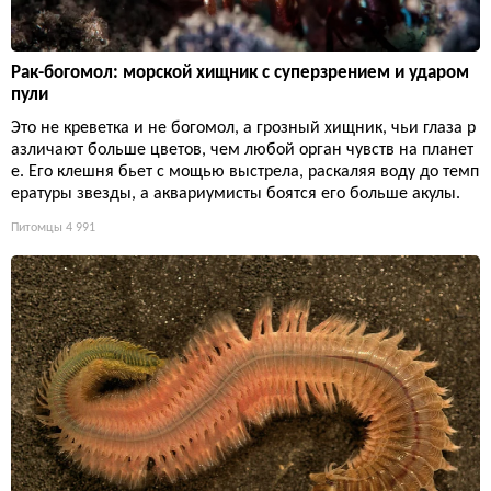
Рак-богомол: морской хищник с суперзрением и ударом
пули
Это не креветка и не богомол, а грозный хищник, чьи глаза р
азличают больше цветов, чем любой орган чувств на планет
е. Его клешня бьет с мощью выстрела, раскаляя воду до темп
ературы звезды, а аквариумисты боятся его больше акулы.
Питомцы
4 991