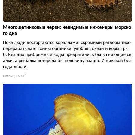
Многощетинковые черви: невидимые инженеры морско
го дна
Пока люди восторгаются кораллами, скромный рагворм тихо
перерабатывает тонны органики, удобряя океан и кормя ры
б. Без них прибрежные воды превратились бы в гниющие св
алки, а рыбалка потеряла бы половину азарта. И никакой бла
годарности.
Питомцы
5 416