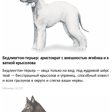
Бедлингтон-терьер: аристократ с внешностью ягнёнка и х
ваткой крысолова
Бедлингтон-терьер — овца только на вид: под кудрявой шёрс
ткой — бесстрашный крысолов и упрямец, способный извест
и всех грызунов в округе и слегка ваши нервы.
Питомцы
10 217