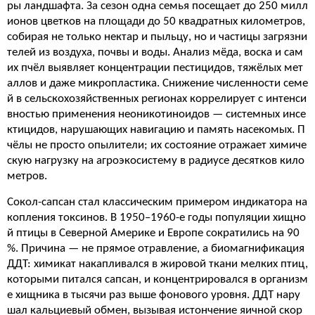
ры ландшафта. За сезон одна семья посещает до 250 милл
ионов цветков на площади до 50 квадратных километров,
собирая не только нектар и пыльцу, но и частицы загрязни
телей из воздуха, почвы и воды. Анализ мёда, воска и сам
их пчёл выявляет концентрации пестицидов, тяжёлых мет
аллов и даже микропластика. Снижение численности семе
й в сельскохозяйственных регионах коррелирует с интенси
вностью применения неоникотиноидов — системных инсе
ктицидов, нарушающих навигацию и память насекомых. П
чёлы не просто опылители; их состояние отражает химиче
скую нагрузку на агроэкосистему в радиусе десятков кило
метров.
Сокол-сапсан стал классическим примером индикатора на
копления токсинов. В 1950–1960-е годы популяции хищно
й птицы в Северной Америке и Европе сократились на 90
%. Причина — не прямое отравление, а биомагнификация
ДДТ: химикат накапливался в жировой ткани мелких птиц,
которыми питался сапсан, и концентрировался в организм
е хищника в тысячи раз выше фонового уровня. ДДТ нару
шал кальциевый обмен, вызывая истончение яичной скор