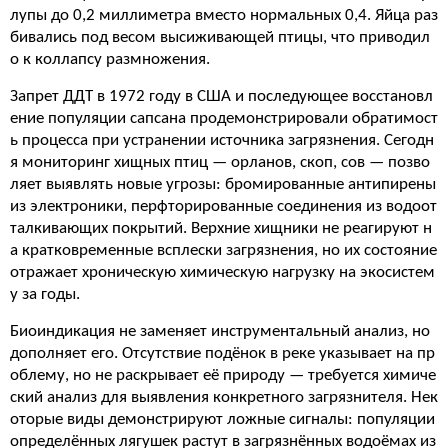
лупы до 0,2 миллиметра вместо нормальных 0,4. Яйца раз
бивались под весом высиживающей птицы, что приводил
о к коллапсу размножения.
Запрет ДДТ в 1972 году в США и последующее восстановл
ение популяции сапсана продемонстрировали обратимост
ь процесса при устранении источника загрязнения. Сегодн
я мониторинг хищных птиц — орланов, скоп, сов — позво
ляет выявлять новые угрозы: бромированные антипирены
из электроники, перфторированные соединения из водоот
талкивающих покрытий. Верхние хищники не реагируют н
а кратковременные всплески загрязнения, но их состояние
отражает хроническую химическую нагрузку на экосистем
у за годы.
Биоиндикация не заменяет инструментальный анализ, но
дополняет его. Отсутствие подёнок в реке указывает на пр
облему, но не раскрывает её природу — требуется химиче
ский анализ для выявления конкретного загрязнителя. Нек
оторые виды демонстрируют ложные сигналы: популяции
определённых лягушек растут в загрязнённых водоёмах из