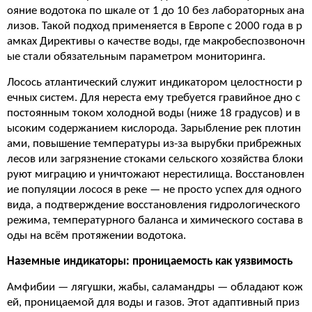
ояние водотока по шкале от 1 до 10 без лабораторных ана
лизов. Такой подход применяется в Европе с 2000 года в р
амках Директивы о качестве воды, где макробеспозвоночн
ые стали обязательным параметром мониторинга.
Лосось атлантический служит индикатором целостности р
ечных систем. Для нереста ему требуется гравийное дно с
постоянным током холодной воды (ниже 18 градусов) и в
ысоким содержанием кислорода. Зарыбление рек плотин
ами, повышение температуры из-за вырубки прибрежных
лесов или загрязнение стоками сельского хозяйства блоки
руют миграцию и уничтожают нерестилища. Восстановлен
ие популяции лосося в реке — не просто успех для одного
вида, а подтверждение восстановления гидрологического
режима, температурного баланса и химического состава в
оды на всём протяжении водотока.
Наземные индикаторы: проницаемость как уязвимость
Амфибии — лягушки, жабы, саламандры — обладают кож
ей, проницаемой для воды и газов. Этот адаптивный приз