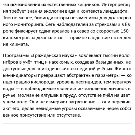
-за исчезновения их естественных хищников. Интерпретац
ия требует знания экологии вида и контекста ландшафта.
Тем не менее, биоиндикаторы незаменимы для долгосроч
ного мониторинга. Сеть наблюдателей за стрекозами в Ев
ропе фиксирует сдвиг ареалов на север со скоростью 150
километров за десятилетие — прямое следствие потеплен
ия климата.
Программы «Гражданская наука» вовлекают тысячи воло
нтёров в учёт птиц и насекомых, создавая базы данных, не
доступные для эпизодических экспедиций учёных. Животн
ые-индикаторы превращают абстрактные параметры — ко
нцентрацию кислорода, уровень пестицидов, температуру
воды — в наблюдаемые явления: исчезновение личинок в
ручье, молчание лягушек в пруду, отсутствие пчёл на цвет
ущем поле. Они не измеряют загрязнение — они пережив
ают его, делая невидимые угрозы осязаемыми через собст
венное присутствие или отсутствие.