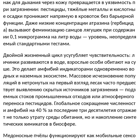
нак для дыхания через кожу превращается в уязвимость п
ри загрязнении: пестициды, тяжёлые металлы и кислотны
е осадки проникают напрямую в кровоток без барьерной
функции. Даже низкие концентрации атразина (гербицид
а) вызывают феминизацию самцов лягушек при содержан
ии 0,1 микрограмма на литр воды — уровень, неопределя
емый стандартными тестами.
Двойной жизненный цикл усугубляет чувствительность: л
ичинки развиваются в воде, взрослые особи обитают на су
ше. Это делает амфибий индикаторами одновременно во
дных и наземных экосистем. Массовое исчезновение попу
ляций в нетронутых на первый взгляд лесах часто предшес
твует выявлению скрытых источников загрязнения — подз
емных стоков промышленных отходов или атмосферного
переноса пестицидов. Глобальное сокращение численност
и амфибий на 40 % за последние три десятилетия отражае
т не только утрату среды обитания, но и накопление синте
тических химикатов в биосфере.
Медоносные пчёлы функционируют как мобильные сенсо