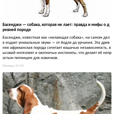
Басенджи — собака, которая не лает: правда и мифы о д
ревней породе
Басенджи, известная как «нелающая собака», на самом дел
е издает уникальные звуки — от йодля до урчания. Эта древ
няя африканская порода сочетает кошачью независимость, в
ысокий интеллект и охотничьи инстинкты, что делает её непр
остым питомцем для новичков.
Питомцы
12 519