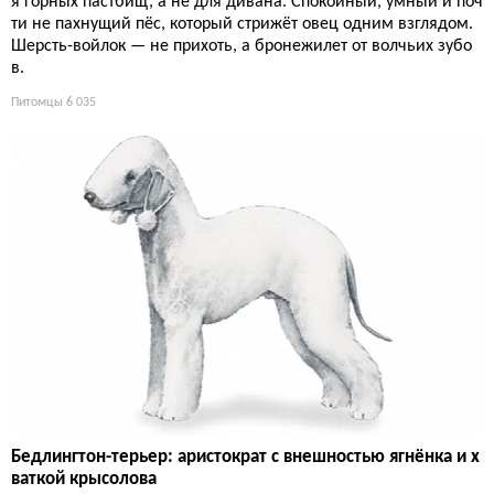
я горных пастбищ, а не для дивана. Спокойный, умный и поч
ти не пахнущий пёс, который стрижёт овец одним взглядом.
Шерсть-войлок — не прихоть, а бронежилет от волчьих зубо
в.
Питомцы
6 035
Бедлингтон-терьер: аристократ с внешностью ягнёнка и х
ваткой крысолова