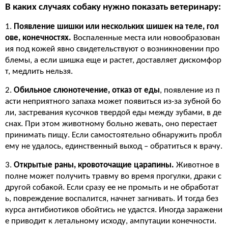
В каких случаях собаку нужно показать ветеринару:
1.
Появление шишки или нескольких шишек на теле, гол
ове, конечностях.
Воспаленные места или новообразован
ия под кожей явно свидетельствуют о возникновении про
блемы, а если шишка еще и растет, доставляет дискомфор
т, медлить нельзя.
2.
Обильное слюнотечение, отказ от еды
, появление из п
асти неприятного запаха может появиться из-за зубной бо
ли, застревания кусочков твердой еды между зубами, в де
снах. При этом животному больно жевать, оно перестает
принимать пищу. Если самостоятельно обнаружить пробл
ему не удалось, единственный выход – обратиться к врачу.
3.
Открытые раны, кровоточащие царапины.
Животное в
полне может получить травму во время прогулки, драки с
другой собакой. Если сразу ее не промыть и не обработат
ь, повреждение воспалится, начнет загнивать. И тогда без
курса антибиотиков обойтись не удастся. Иногда заражени
е приводит к летальному исходу, ампутации конечности.