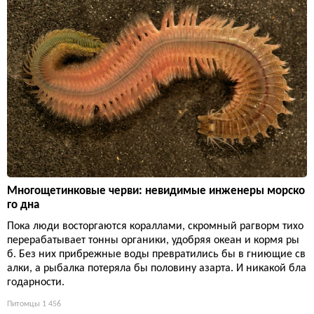
Многощетинковые черви: невидимые инженеры морско
го дна
Пока люди восторгаются кораллами, скромный рагворм тихо
перерабатывает тонны органики, удобряя океан и кормя ры
б. Без них прибрежные воды превратились бы в гниющие св
алки, а рыбалка потеряла бы половину азарта. И никакой бла
годарности.
Питомцы
1 456