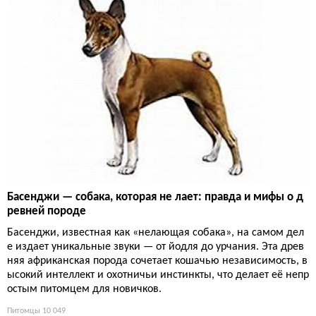
Басенджи — собака, которая не лает: правда и мифы о д
ревней породе
Басенджи, известная как «нелающая собака», на самом дел
е издает уникальные звуки — от йодля до урчания. Эта древ
няя африканская порода сочетает кошачью независимость, в
ысокий интеллект и охотничьи инстинкты, что делает её непр
остым питомцем для новичков.
Питомцы
10 049